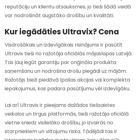
reputāciju un klientu atsauksmes, jo tieši šādā veidā
var nodrošināt augstāko drošību un kvalitāti.
Kur iegādāties Ultravix? Cena
Visdrošākais un izdevīgākais risinājums ir pasūtīt
Ultravix tieši no ražotāja oficiālās mājaslapas Latvijā.
Tas ļauj iegūt garantiju par oriģināla produkta
saņemšanu un nodrošina drošu piegādi uz mājām.
Ražotājs bieži piedāvā īpašas akcijas vai komplekta
iepakojumus, kas padara pasūtījumu vēl izdevīgāku.
Lai arī Ultravix ir pieejams dažādos tiešsaistes
veikalos un tirgus platformās, tieši ražotāja oficiālā
vietne sniedz vislielāko drošību, jo izvairās no
starpniekiem un viltojumu riska. Tādējādi tas ir