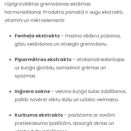
rūpīgi izvēlētas gremošanas sistēmas
harmonizēšanai. Produkta pamatā ir augu ekstrakti,
vitamīni un mikroelementi:
Fenheļa ekstrakts
– mazina vēdera pūšanos,
gāzu veidošanos un atvieglo gremošanu.
Piparmētras ekstrakts
– atvēsinoši iedarbojas
uz kuņģa gļotādu, samazinot grēmas un
spazmas.
Inģvera sakne
– veicina kuņģa sulas izdalīšanos,
palīdz novērst sliktu dūšu un uzlabo vielmaiņu.
Kurkuma ekstrakts
– pazīstams ar savām
pretiekaisuma īpašībām, aizsargā aknas un