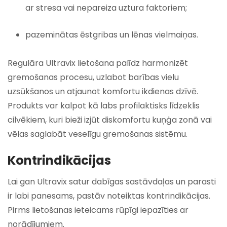
ar stresa vai nepareiza uztura faktoriem;
pazeminātas ēstgribas un lēnas vielmaiņas.
Regulāra Ultravix lietošana palīdz harmonizēt
gremošanas procesu, uzlabot barības vielu
uzsūkšanos un atjaunot komfortu ikdienas dzīvē.
Produkts var kalpot kā labs profilaktisks līdzeklis
cilvēkiem, kuri bieži izjūt diskomfortu kuņģa zonā vai
vēlas saglabāt veselīgu gremošanas sistēmu.
Kontrindikācijas
Lai gan Ultravix satur dabīgas sastāvdaļas un parasti
ir labi panesams, pastāv noteiktas kontrindikācijas.
Pirms lietošanas ieteicams rūpīgi iepazīties ar
norādījumiem.