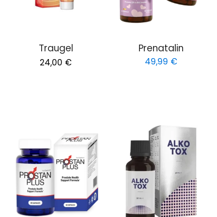
Traugel
Prenatalin
Original
Current
49,99
€
24,00
€
price
price
was:
is:
48,00 €.
24,00 €.