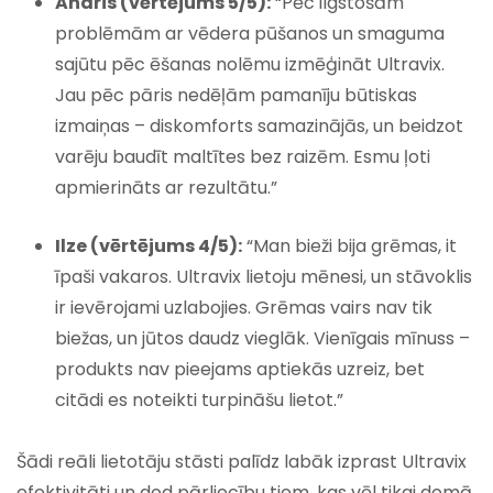
Andris (vērtējums 5/5):
“Pēc ilgstošām
problēmām ar vēdera pūšanos un smaguma
sajūtu pēc ēšanas nolēmu izmēģināt Ultravix.
Jau pēc pāris nedēļām pamanīju būtiskas
izmaiņas – diskomforts samazinājās, un beidzot
varēju baudīt maltītes bez raizēm. Esmu ļoti
apmierināts ar rezultātu.”
Ilze (vērtējums 4/5):
“Man bieži bija grēmas, it
īpaši vakaros. Ultravix lietoju mēnesi, un stāvoklis
ir ievērojami uzlabojies. Grēmas vairs nav tik
biežas, un jūtos daudz vieglāk. Vienīgais mīnuss –
produkts nav pieejams aptiekās uzreiz, bet
citādi es noteikti turpināšu lietot.”
Šādi reāli lietotāju stāsti palīdz labāk izprast Ultravix
efektivitāti un dod pārliecību tiem, kas vēl tikai domā