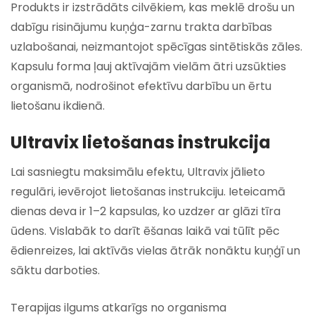
Produkts ir izstrādāts cilvēkiem, kas meklē drošu un
dabīgu risinājumu kuņģa-zarnu trakta darbības
uzlabošanai, neizmantojot spēcīgas sintētiskās zāles.
Kapsulu forma ļauj aktīvajām vielām ātri uzsūkties
organismā, nodrošinot efektīvu darbību un ērtu
lietošanu ikdienā.
Ultravix lietošanas instrukcija
Lai sasniegtu maksimālu efektu, Ultravix jālieto
regulāri, ievērojot lietošanas instrukciju. Ieteicamā
dienas deva ir 1–2 kapsulas, ko uzdzer ar glāzi tīra
ūdens. Vislabāk to darīt ēšanas laikā vai tūlīt pēc
ēdienreizes, lai aktīvās vielas ātrāk nonāktu kuņģī un
sāktu darboties.
Terapijas ilgums atkarīgs no organisma