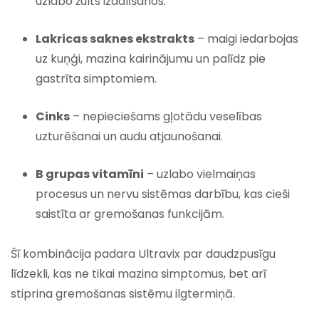
uzlabo žults izdalīšanos.
Lakricas saknes ekstrakts
– maigi iedarbojas
uz kuņģi, mazina kairinājumu un palīdz pie
gastrīta simptomiem.
Cinks
– nepieciešams gļotādu veselības
uzturēšanai un audu atjaunošanai.
B grupas vitamīni
– uzlabo vielmaiņas
procesus un nervu sistēmas darbību, kas cieši
saistīta ar gremošanas funkcijām.
Šī kombinācija padara Ultravix par daudzpusīgu
līdzekli, kas ne tikai mazina simptomus, bet arī
stiprina gremošanas sistēmu ilgtermiņā.