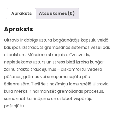
Apraksts
Atsauksmes (0)
Apraksts
Ultravix ir dabīgs uztura bagātinātājs kapsulu veidā,
kas īpaši izstrādāts gremošanas sistēmas veselības
atbalstam. Mūsdienu straujais dzīvesveids,
nepietiekams uzturs un stress bieži izraisa kuņģa-
zarnu trakta traucējumus – diskomfortu, vēdera
pūšanos, grēmas vai smaguma sajūtu pēc
ēdienreizēm. Tieši šeit nozīmīgu lomu spēlē Ultravix,
kura mērķis ir harmonizēt gremošanas procesus,
samazināt kairinājumu un uzlabot vispārējo
pašsajūtu.