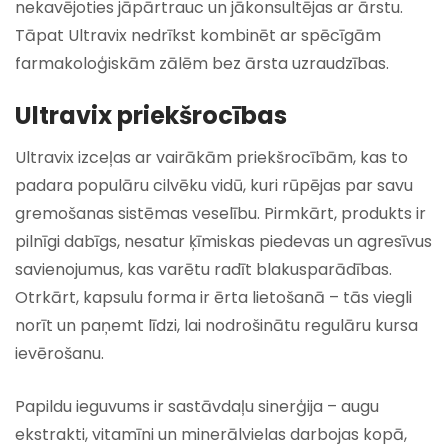
nekavējoties jāpārtrauc un jākonsultējas ar ārstu.
Tāpat Ultravix nedrīkst kombinēt ar spēcīgām
farmakoloģiskām zālēm bez ārsta uzraudzības.
Ultravix priekšrocības
Ultravix izceļas ar vairākām priekšrocībām, kas to
padara populāru cilvēku vidū, kuri rūpējas par savu
gremošanas sistēmas veselību. Pirmkārt, produkts ir
pilnīgi dabīgs, nesatur ķīmiskas piedevas un agresīvus
savienojumus, kas varētu radīt blakusparādības.
Otrkārt, kapsulu forma ir ērta lietošanā – tās viegli
norīt un paņemt līdzi, lai nodrošinātu regulāru kursa
ievērošanu.
Papildu ieguvums ir sastāvdaļu sinerģija – augu
ekstrakti, vitamīni un minerālvielas darbojas kopā,