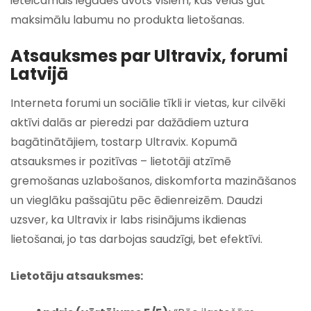
ieteicamais iegādes avots visiem, kas vēlas gūt
maksimālu labumu no produkta lietošanas.
Atsauksmes par Ultravix, forumi
Latvijā
Interneta forumi un sociālie tīkli ir vietas, kur cilvēki
aktīvi dalās ar pieredzi par dažādiem uztura
bagātinātājiem, tostarp Ultravix. Kopumā
atsauksmes ir pozitīvas – lietotāji atzīmē
gremošanas uzlabošanos, diskomforta mazināšanos
un vieglāku pašsajūtu pēc ēdienreizēm. Daudzi
uzsver, ka Ultravix ir labs risinājums ikdienas
lietošanai, jo tas darbojas saudzīgi, bet efektīvi.
Lietotāju atsauksmes: