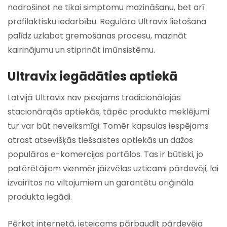
nodrošinot ne tikai simptomu mazināšanu, bet arī
profilaktisku iedarbību. Regulāra Ultravix lietošana
palīdz uzlabot gremošanas procesu, mazināt
kairinājumu un stiprināt imūnsistēmu.
Ultravix iegādāties aptiekā
Latvijā Ultravix nav pieejams tradicionālajās
stacionārajās aptiekās, tāpēc produkta meklējumi
tur var būt neveiksmīgi. Tomēr kapsulas iespējams
atrast atsevišķās tiešsaistes aptiekās un dažos
populāros e-komercijas portālos. Tas ir būtiski, jo
patērētājiem vienmēr jāizvēlas uzticami pārdevēji, lai
izvairītos no viltojumiem un garantētu oriģināla
produkta iegādi.
Pērkot internetā, ieteicams pārbaudīt pārdevēja