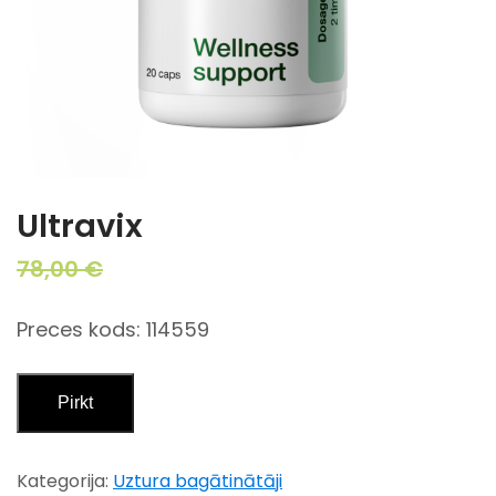
Ultravix
Original
Current
78,00
€
39,00
€
price
price
was:
is:
Preces kods: 114559
78,00 €.
39,00 €.
Pirkt
Kategorija:
Uztura bagātinātāji