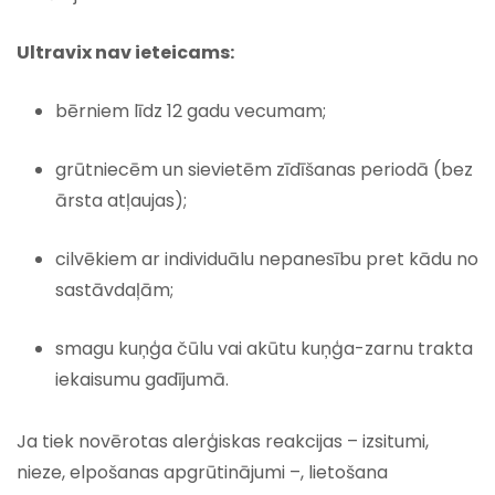
Ultravix nav ieteicams:
bērniem līdz 12 gadu vecumam;
grūtniecēm un sievietēm zīdīšanas periodā (bez
ārsta atļaujas);
cilvēkiem ar individuālu nepanesību pret kādu no
sastāvdaļām;
smagu kuņģa čūlu vai akūtu kuņģa-zarnu trakta
iekaisumu gadījumā.
Ja tiek novērotas alerģiskas reakcijas – izsitumi,
nieze, elpošanas apgrūtinājumi –, lietošana