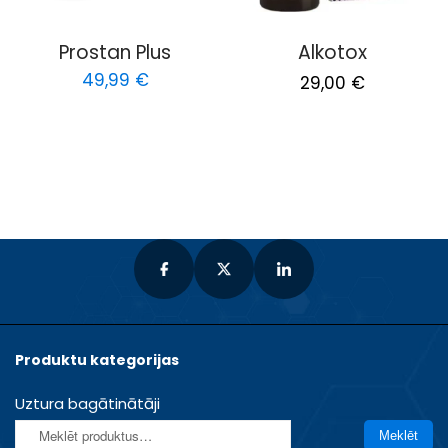
Prostan Plus
Alkotox
Original
Current
49,99
€
29,00
€
price
price
was:
is:
58,00 €.
29,00 €.
Produktu kategorijas
Uztura bagātinātāji
Meklēt:
Meklēt