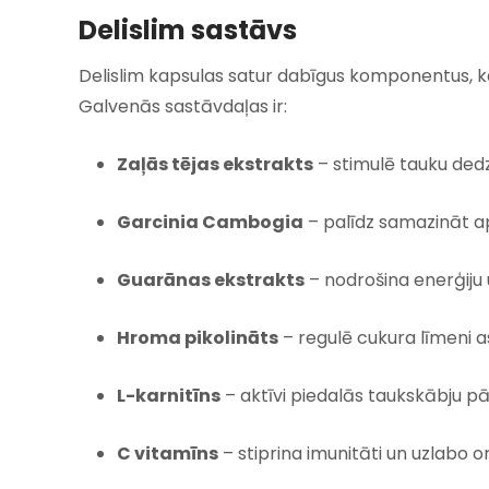
Delislim sastāvs
Delislim kapsulas satur dabīgus komponentus, k
Galvenās sastāvdaļas ir:
Zaļās tējas ekstrakts
– stimulē tauku ded
Garcinia Cambogia
– palīdz samazināt ap
Guarānas ekstrakts
– nodrošina enerģiju
Hroma pikolināts
– regulē cukura līmeni a
L-karnitīns
– aktīvi piedalās taukskābju pā
C vitamīns
– stiprina imunitāti un uzlabo 