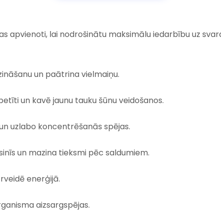
as apvienoti, lai nodrošinātu maksimālu iedarbību uz sva
zināšanu un paātrina vielmaiņu.
etīti un kavē jaunu tauku šūnu veidošanos.
 un uzlabo koncentrēšanās spējas.
sinīs un mazina tieksmi pēc saldumiem.
rveidē enerģijā.
organisma aizsargspējas.