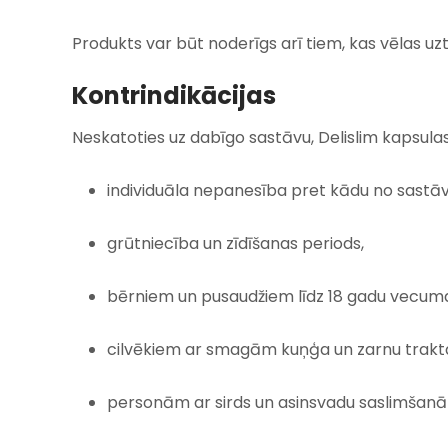
Produkts var būt noderīgs arī tiem, kas vēlas u
Kontrindikācijas
Neskatoties uz dabīgo sastāvu, Delislim kapsulas
individuāla nepanesība pret kādu no sastā
grūtniecība un zīdīšanas periods,
bērniem un pusaudžiem līdz 18 gadu vecum
cilvēkiem ar smagām kuņģa un zarnu trakt
personām ar sirds un asinsvadu saslimšan