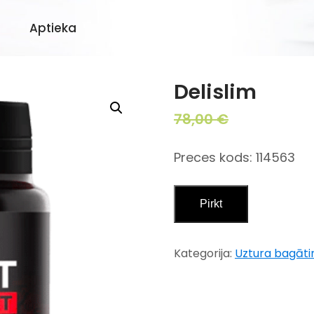
Aptieka
Delislim
Original
Cu
78,00
€
39,00
€
price
pr
was:
is:
Preces kods: 114563
78,00 €.
39,
Pirkt
Kategorija:
Uztura bagātin