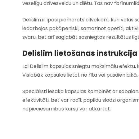
veselīgu dzīvesveidu un diētu. Tas nav “brīnumlī
Delislim ir īpaši piemērots cilvēkiem, kuri vēl
iedarbojas pakāpeniski, samazinot apetīti, aktiv
svaru, bet arī saglabāt sasniegtos rezultātus il
Delislim lietošanas instrukcija
Lai Delislim kapsulas sniegtu maksimālu efektu, ir
Vislabāk kapsulas lietot no rīta vai pusdienlaikā
Speciālisti iesaka kapsulas kombinēt ar sabalans
efektivitāti, bet var radīt papildu slodzi organ
nepieciešamības kursu var atkārtot.