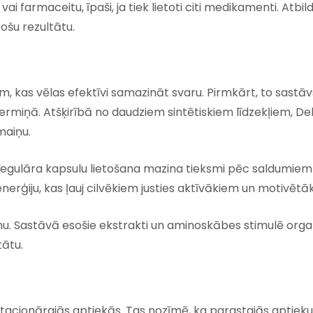
ai farmaceitu, īpaši, ja tiek lietoti citi medikamenti. Atbi
šu rezultātu.
m, kas vēlas efektīvi samazināt svaru. Pirmkārt, to sastāvs
miņā. Atšķirībā no daudziem sintētiskiem līdzekļiem, Deli
maiņu.
 Regulāra kapsulu lietošana mazina tieksmi pēc saldumiem 
erģiju, kas ļauj cilvēkiem justies aktīvākiem un motivētā
nu. Sastāvā esošie ekstrakti un aminoskābes stimulē orga
tātu.
 stacionārajās aptiekās. Tas nozīmē, ka parastajās aptie