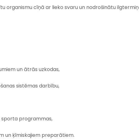
tītu organismu cīņā ar lieko svaru un nodrošinātu ilgtermi
ldumiem un ātrās uzkodas,
ošanas sistēmas darbību,
ai sporta programmas,
m un ķīmiskajiem preparātiem.