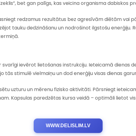
dzeklis”, bet gan palīgs, kas veicina organisma dabiskos p
as sasniegt redzamus rezultātus bez agresīvām diētām vai
izējot tauku dedzināšanu un nodrošinot ilgstošu enerģiju. 
gtermiņā.
 svarīgi ievērot lietošanas instrukciju. Ieteicamā dienas de
, jo tās stimulē vielmaiņu un dod enerģiju visas dienas gar
ētu uzturu un mērenu fizisko aktivitāti. Pārsniegt ieteica
ismam. Kapsulas paredzētas kursa veidā – optimāli lietot v
WWW.DELISLIM.LV