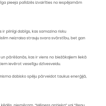
ldīga pieeja palīdzēs izvairīties no iespējamām
 ir pilnīgi dabīgs, kas samazina risku
slim neizraisa strauju svara svārstību, bet gan
un pārēšanās, kas ir viens no biežākajiem liekā
kiem ievērot veselīgu dzīvesveidu.
nisma dabisko spēju pārveidot taukus enerģijā,
ku ķēdēs, piemēram, “Mēness aptieka” vai “Benu