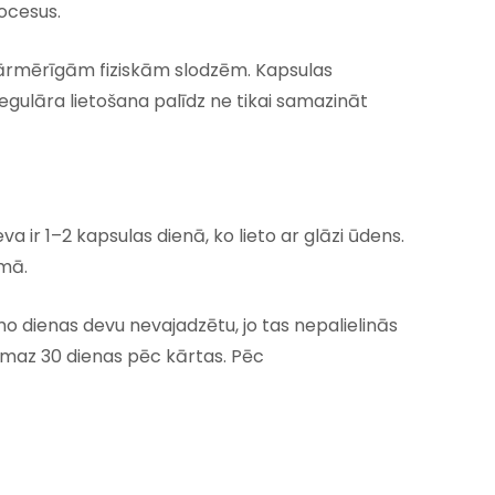
rocesus.
 pārmērīgām fiziskām slodzēm. Kapsulas
Regulāra lietošana palīdz ne tikai samazināt
va ir 1–2 kapsulas dienā, ko lieto ar glāzi ūdens.
umā.
mo dienas devu nevajadzētu, jo tas nepalielinās
ismaz 30 dienas pēc kārtas. Pēc