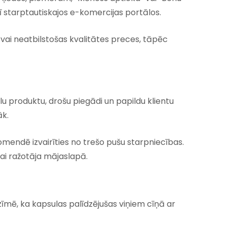
ī starptautiskajos e-komercijas portālos.
s vai neatbilstošas kvalitātes preces, tāpēc
ālu produktu, drošu piegādi un papildu klientu
āk.
komendē izvairīties no trešo pušu starpniecības.
ai ražotāja mājaslapā.
tzīmē, ka kapsulas palīdzējušas viņiem cīņā ar