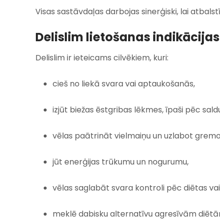
Visas sastāvdaļas darbojas sinerģiski, lai atbals
Delislim lietošanas indikācijas
Delislim ir ieteicams cilvēkiem, kuri:
cieš no liekā svara vai aptaukošanās,
izjūt biežas ēstgribas lēkmes, īpaši pēc sa
vēlas paātrināt vielmaiņu un uzlabot grem
jūt enerģijas trūkumu un nogurumu,
vēlas saglabāt svara kontroli pēc diētas v
meklē dabisku alternatīvu agresīvām diētā