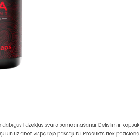
dabīgus līdzekļus svara samazināšanai. Delislim ir kapsul
iņu un uzlabot vispārējo pašsajūtu. Produkts tiek pozicion