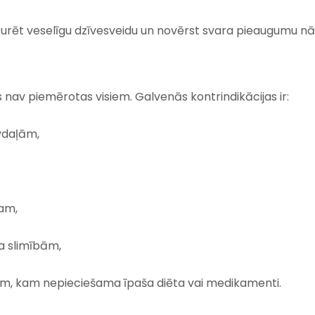
zturēt veselīgu dzīvesveidu un novērst svara pieaugumu n
 nav piemērotas visiem. Galvenās kontrindikācijas ir:
vdaļām,
am,
a slimībām,
ām, kam nepieciešama īpaša diēta vai medikamenti.