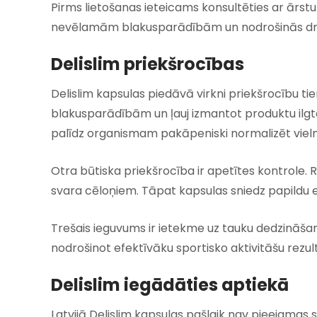
Pirms lietošanas ieteicams konsultēties ar ārstu v
nevēlamām blakusparādībām un nodrošinās dro
Delislim priekšrocības
Delislim kapsulas piedāvā virkni priekšrocību tie
blakusparādībām un ļauj izmantot produktu ilgter
palīdz organismam pakāpeniski normalizēt viel
Otra būtiska priekšrocība ir apetītes kontrole.
svara cēloņiem. Tāpat kapsulas sniedz papildu en
Trešais ieguvums ir ietekme uz tauku dedzināša
nodrošinot efektīvāku sportisko aktivitāšu rezul
Delislim iegādāties aptiekā
Latvijā Delislim kapsulas pašlaik nav pieejamas