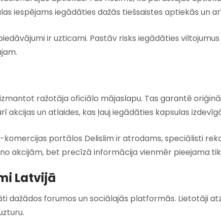
las iespējams iegādāties dažās tiešsaistes aptiekās un ar
piedāvājumi ir uzticami. Pastāv risks iegādāties viltojumu
ājam.
ir izmantot ražotāja oficiālo mājaslapu. Tas garantē oriģin
arī akcijas un atlaides, kas ļauj iegādāties kapsulas izdevīg
e-komercijas portālos Delislim ir atrodams, speciālisti re
 no akcijām, bet precīzā informācija vienmēr pieejama tik
mi Latvijā
tāti dažādos forumos un sociālajās platformās. Lietotāji a
uzturu.