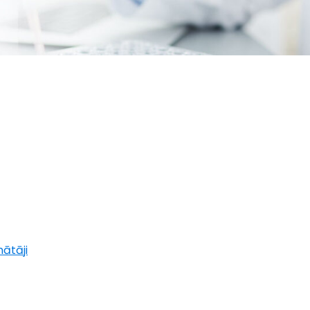
rrent
ice
00 €.
ātāji