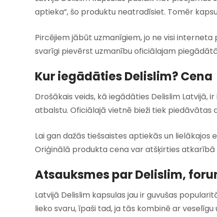
aptieka”, šo produktu neatradīsiet. Tomēr kapsu
Pircējiem jābūt uzmanīgiem, jo ne visi interneta 
svarīgi pievērst uzmanību oficiālajam piegādāt
Kur iegādāties Delislim? Cena
Drošākais veids, kā iegādāties Delislim Latvijā, 
atbalstu. Oficiālajā vietnē bieži tiek piedāvātas 
Lai gan dažās tiešsaistes aptiekās un lielākajos 
Oriģinālā produkta cena var atšķirties atkarībā
Atsauksmes par Delislim, foru
Latvijā Delislim kapsulas jau ir guvušas populari
lieko svaru, īpaši tad, ja tās kombinē ar veselīgu 